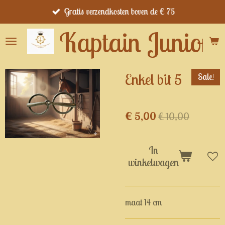
Gratis verzendkosten boven de € 75
Ga
direct
Kaptain Junior's
naar
de
hoofdinhoud
Enkel bit 5
Sale!
€ 5,00
€ 10,00
In
winkelwagen
maat 14 cm