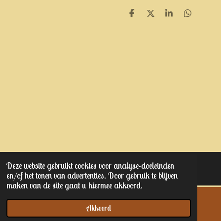
D
D
S
D
e
e
h
e
l
e
a
l
e
l
r
e
n
e
n
Deze website gebruikt cookies voor analyse-doeleinden
© 2023 - 2025 Kaptain junior's
en/of het tonen van advertenties. Door gebruik te blijven
maken van de site gaat u hiermee akkoord.
Akkoord
E-mailadres
Telefoonnummer
Kaart