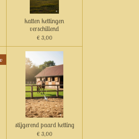
katten kettingen
verschillend
€ 3,00
w
stijgerend paard ketting
€ 3,00