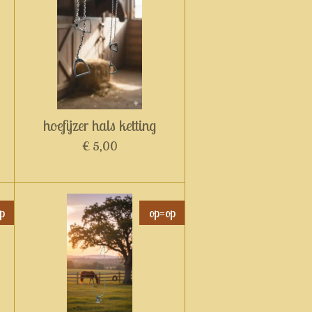
hoefijzer hals ketting
€ 5,00
p
op=op