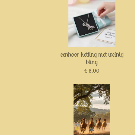
eenhoor ketting met weinig
bling
€ 5,00