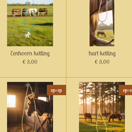
Eenhoorn ketting
hart ketting
€ 3,00
€ 3,00
op=op
op=o