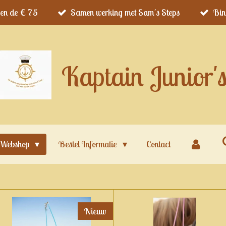
ven de € 75
Samen werking met Sam's Steps
Bin
Kaptain Junior'
Webshop
Bestel Informatie
Contact
Nieuw