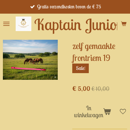
Gratis verzendkosten boven de € 75
Ga
direct
Kaptain Junior's
naar
de
hoofdinhoud
zelf gemaakte
frontriem 19
Sale!
€ 5,00
€ 10,00
In
winkelwagen