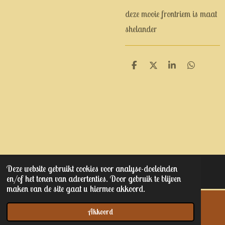
deze mooie frontriem is maat
shelander
D
D
S
D
e
e
h
e
l
e
a
l
e
l
r
e
n
e
n
Deze website gebruikt cookies voor analyse-doeleinden
© 2023 - 2025 Kaptain junior's
en/of het tonen van advertenties. Door gebruik te blijven
maken van de site gaat u hiermee akkoord.
Akkoord
E-mailadres
Telefoonnummer
Kaart