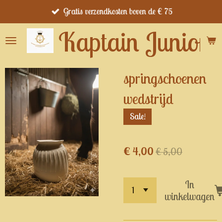
Gratis verzendkosten boven de € 75
Ga
direct
Kaptain Junior's
naar
de
hoofdinhoud
springschoenen
wedstrijd
Sale!
€ 4,00
€ 5,00
In
winkelwagen