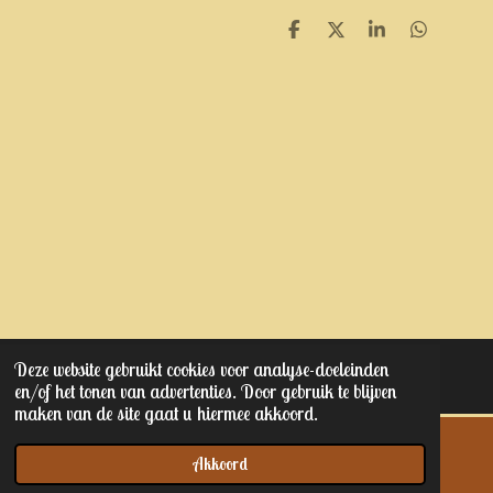
D
D
S
D
e
e
h
e
l
e
a
l
e
l
r
e
n
e
n
Deze website gebruikt cookies voor analyse-doeleinden
© 2023 - 2025 Kaptain junior's
en/of het tonen van advertenties. Door gebruik te blijven
maken van de site gaat u hiermee akkoord.
Akkoord
E-mailadres
Telefoonnummer
Kaart