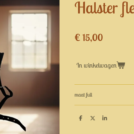
Halster fl
€ 15,00
In winkelwagen
maat full
D
D
S
e
e
h
l
e
a