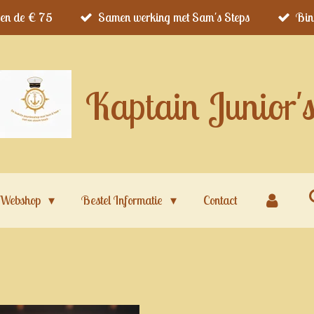
ven de € 75
Samen werking met Sam's Steps
Bin
Kaptain Junior'
Webshop
Bestel Informatie
Contact