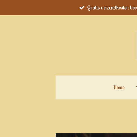
Gratis verzendkosten bo
Ga
direct
naar
de
hoofdinhoud
Home