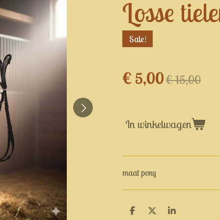
Losse tiel
Sale!
€ 5,00
€ 15,00
In winkelwagen
maat pony
D
D
S