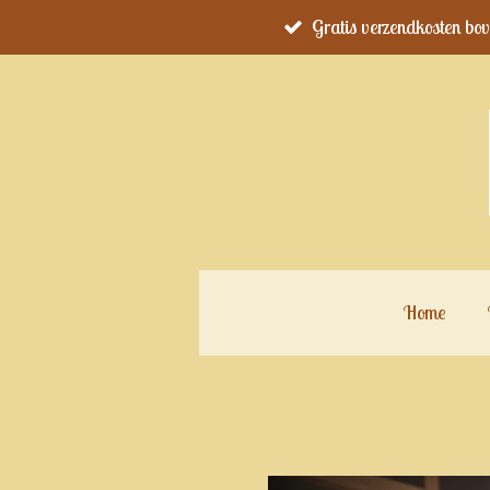
Gratis verzendkosten bo
Ga
direct
naar
de
hoofdinhoud
Home