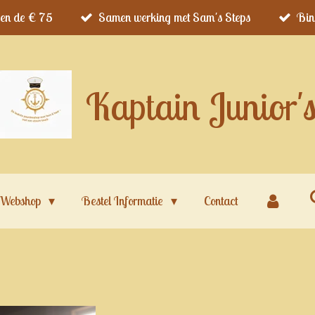
ven de € 75
Samen werking met Sam's Steps
Bin
Kaptain Junior'
Webshop
Bestel Informatie
Contact