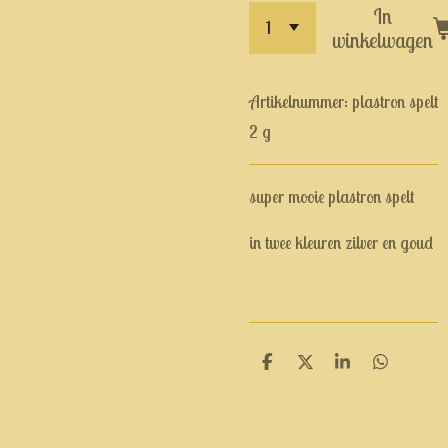
In
winkelwagen
Artikelnummer:
plastron spelt
2 g
super mooie plastron spelt
in twee kleuren zilver en goud
D
D
S
D
e
e
h
e
l
e
a
l
e
l
r
e
n
e
n