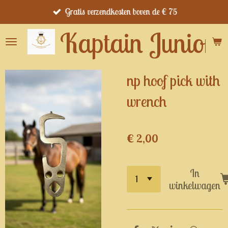
Gratis verzendkosten boven de € 75
Ga
direct
Kaptain Junior's
naar
de
hoofdinhoud
np hoof pick with
wrench
€ 2,00
In
winkelwagen