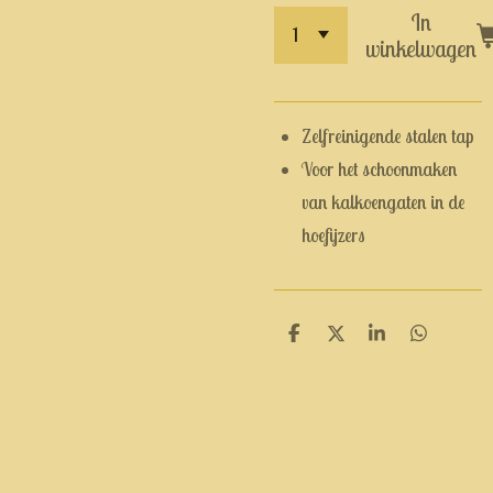
In
winkelwagen
Zelfreinigende stalen tap
Voor het schoonmaken
van kalkoengaten in de
hoefijzers
D
D
S
D
e
e
h
e
l
e
a
l
e
l
r
e
n
e
n