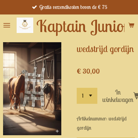
Gratis verzendkosten boven de € 75
Ga
direct
Kaptain Junior's
naar
de
hoofdinhoud
wedstrijd gordijn
€ 30,00
In
winkelwagen
Artikelnummer:
wedstrijd
gordijn