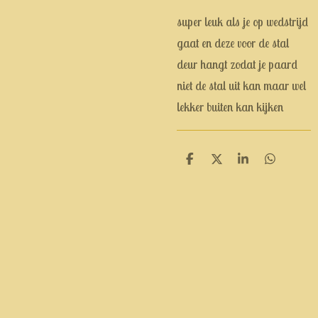
super leuk als je op wedstrijd
gaat en deze voor de stal
deur hangt zodat je paard
niet de stal uit kan maar wel
lekker buiten kan kijken
D
D
S
D
e
e
h
e
l
e
a
l
e
l
r
e
n
e
n