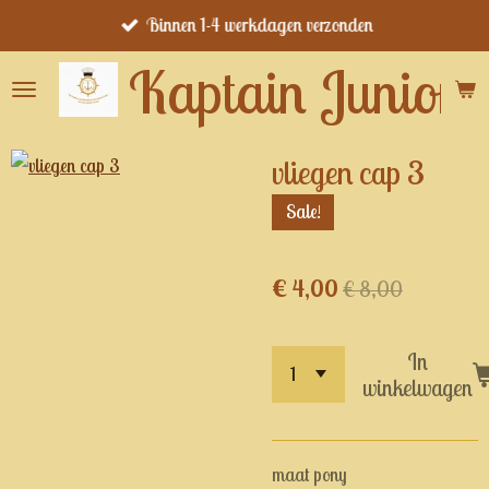
Binnen 1-4 werkdagen verzonden
Ga
direct
Kaptain Junior's
naar
de
hoofdinhoud
vliegen cap 3
Sale!
€ 4,00
€ 8,00
In
winkelwagen
maat pony