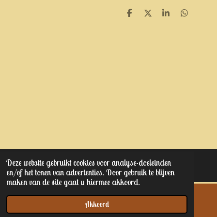
D
D
S
D
e
e
h
e
l
e
a
l
e
l
r
e
n
e
n
Deze website gebruikt cookies voor analyse-doeleinden
© 2023 - 2025 Kaptain junior's
en/of het tonen van advertenties. Door gebruik te blijven
maken van de site gaat u hiermee akkoord.
Akkoord
E-mailadres
Telefoonnummer
Kaart