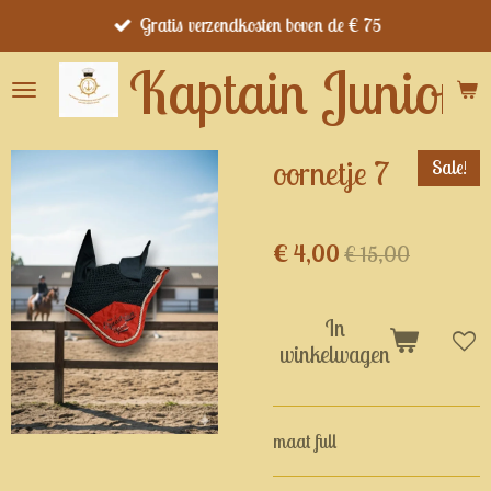
Gratis verzendkosten boven de € 75
Ga
direct
Kaptain Junior's
naar
de
hoofdinhoud
oornetje 7
Sale!
€ 4,00
€ 15,00
In
winkelwagen
maat full