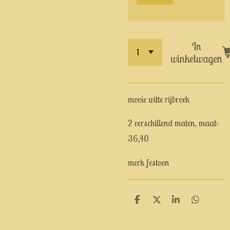
In
winkelwagen
mooie witte rijbroek
2 verschillend maten, maat:
36,40
merk festoon
D
D
S
D
e
e
h
e
l
e
a
l
e
l
r
e