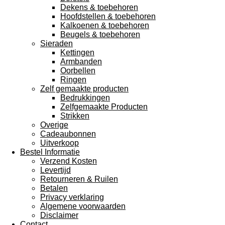
Dekens & toebehoren
Hoofdstellen & toebehoren
Kalkoenen & toebehoren
Beugels & toebehoren
Sieraden
Kettingen
Armbanden
Oorbellen
Ringen
Zelf gemaakte producten
Bedrukkingen
Zelfgemaakte Producten
Strikken
Overige
Cadeaubonnen
Uitverkoop
Bestel Informatie
Verzend Kosten
Levertijd
Retourneren & Ruilen
Betalen
Privacy verklaring
Algemene voorwaarden
Disclaimer
Contact