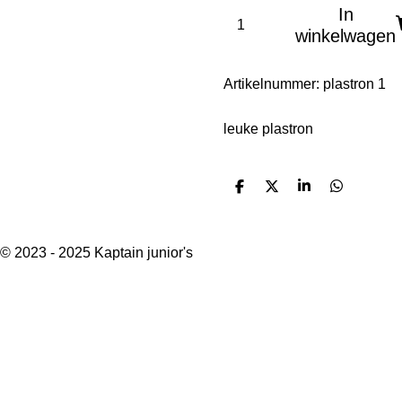
In
winkelwagen
Artikelnummer:
plastron 1
leuke plastron
D
D
S
D
e
e
h
e
l
e
a
l
e
l
r
e
n
e
n
© 2023 - 2025 Kaptain junior's