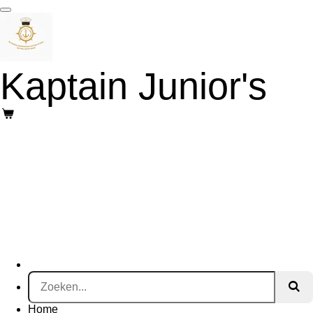
Ga
direct
naar
de
hoofdinhoud
Kaptain Junior's
Home