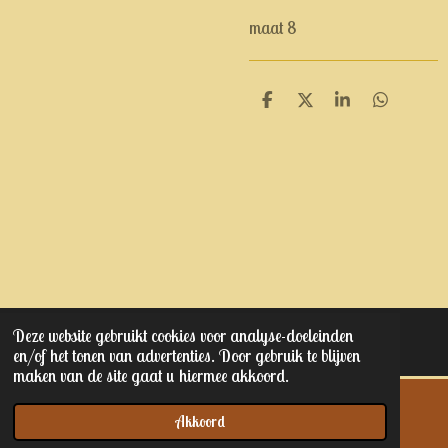
maat 8
D
D
S
D
e
e
h
e
l
e
a
l
e
l
r
e
n
e
n
Deze website gebruikt cookies voor analyse-doeleinden
© 2023 - 2025 Kaptain junior's
en/of het tonen van advertenties. Door gebruik te blijven
maken van de site gaat u hiermee akkoord.
Akkoord
E-mailadres
Telefoonnummer
Kaart