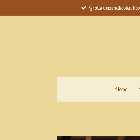
Gratis verzendkosten bo
Ga
direct
naar
de
hoofdinhoud
Home