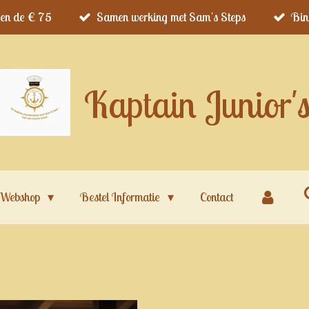
ven de € 75
Samen werking met Sam's Steps
Bin
Kaptain Junior'
Webshop
Bestel Informatie
Contact