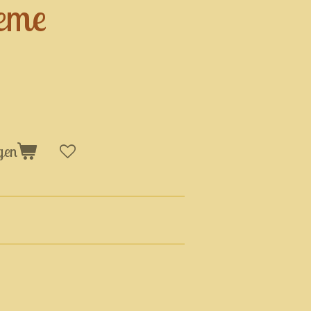
reme
gen