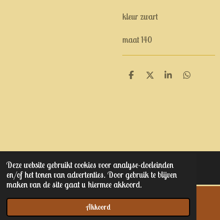
kleur zwart
maat 140
D
D
S
D
e
e
h
e
l
e
a
l
e
l
r
e
n
e
n
Deze website gebruikt cookies voor analyse-doeleinden
© 2023 - 2025 Kaptain junior's
en/of het tonen van advertenties. Door gebruik te blijven
maken van de site gaat u hiermee akkoord.
Akkoord
E-mailadres
Telefoonnummer
Kaart