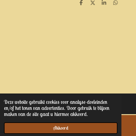
D
D
S
D
e
e
h
e
l
e
a
l
e
l
r
e
n
e
n
Deze website gebruikt cookies voor analyse-doeleinden
© 2023 - 2025 Kaptain junior's
en/of het tonen van advertenties. Door gebruik te blijven
maken van de site gaat u hiermee akkoord.
Akkoord
E-mailadres
Telefoonnummer
Kaart