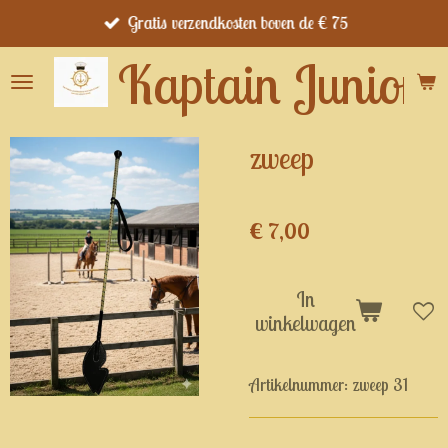
Gratis verzendkosten boven de € 75
Ga
direct
Kaptain Junior's
naar
de
hoofdinhoud
zweep
€ 7,00
In
winkelwagen
Artikelnummer:
zweep 31