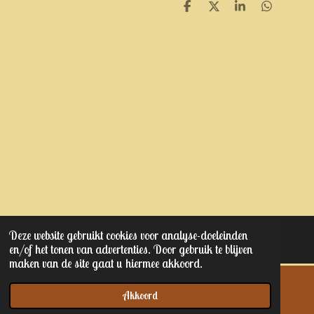
D
D
S
D
e
e
h
e
l
e
a
l
e
l
r
e
n
e
n
Deze website gebruikt cookies voor analyse-doeleinden
© 2023 - 2025 Kaptain junior's
en/of het tonen van advertenties. Door gebruik te blijven
maken van de site gaat u hiermee akkoord.
Akkoord
E-mailadres
Telefoonnummer
Kaart