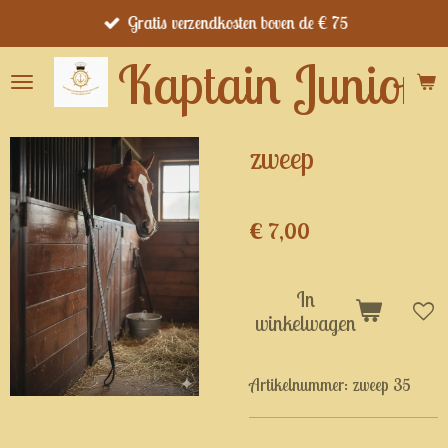
Gratis verzendkosten boven de € 75
Ga
direct
Kaptain Junior's
naar
de
hoofdinhoud
zweep
€ 7,00
In
winkelwagen
Artikelnummer:
zweep 35