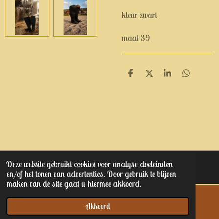
kleur zwart
maat 39
D
D
S
D
e
e
h
e
l
e
a
l
e
l
r
e
n
e
n
Deze website gebruikt cookies voor analyse-doeleinden
© 2023 - 2025 Kaptain junior's
en/of het tonen van advertenties. Door gebruik te blijven
maken van de site gaat u hiermee akkoord.
Akkoord
E-mailadres
Telefoonnummer
Kaart