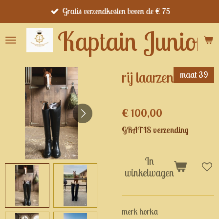
Gratis verzendkosten boven de € 75
Ga
direct
Kaptain Junior's
naar
de
hoofdinhoud
rij laarzen
maat 39
€ 100,00
GRATIS verzending
In
winkelwagen
merk horka