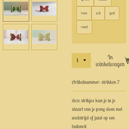
roze
wit
geel
rood
In
winkelwagen
Artikelnummer:
strikken 7
deze strikjes kan je in je
staart van je pony doen met
wedstrijd of juist op een
buitenrit