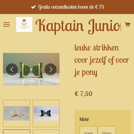
Gratis verzendkosten boven de € 75
Ga
direct
Kaptain Junior's
naar
de
hoofdinhoud
leuke strikken
voor jezelf of voor
je pony
€ 7,50
kleur
groen
blauw