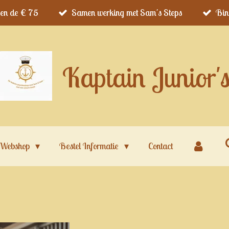
ven de € 75
Samen werking met Sam's Steps
Bin
Kaptain Junior'
Webshop
Bestel Informatie
Contact