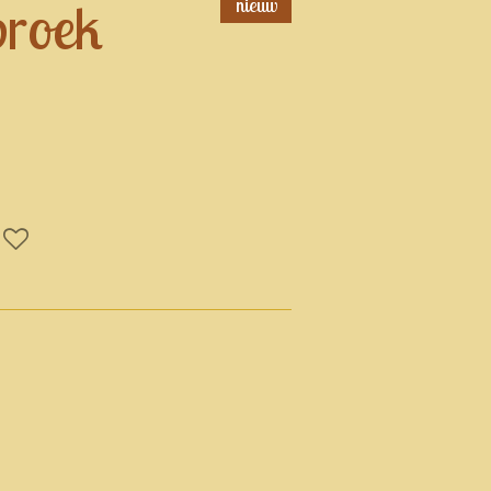
broek
nieuw