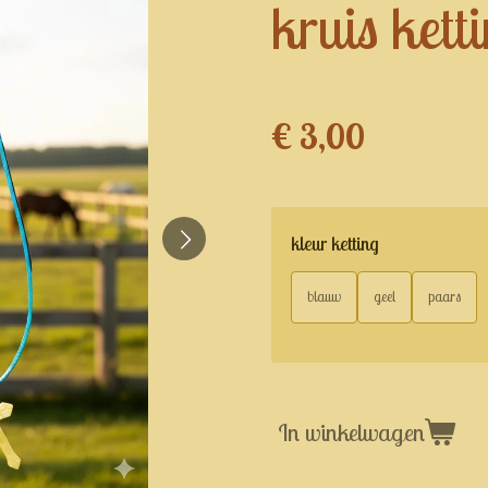
kruis kett
€ 3,00
kleur ketting
blauw
geel
paars
In winkelwagen