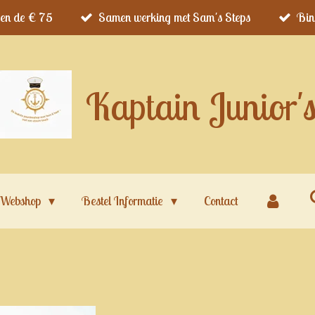
ven de € 75
Samen werking met Sam's Steps
Bin
Kaptain Junior'
Webshop
Bestel Informatie
Contact