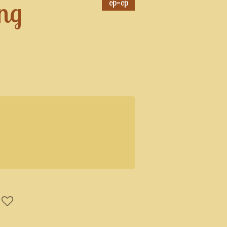
ing
op=op