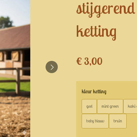
stijgeren
ketting
€ 3,00
kleur ketting
geel
mint groen
kaki 
baby blauw
bruin