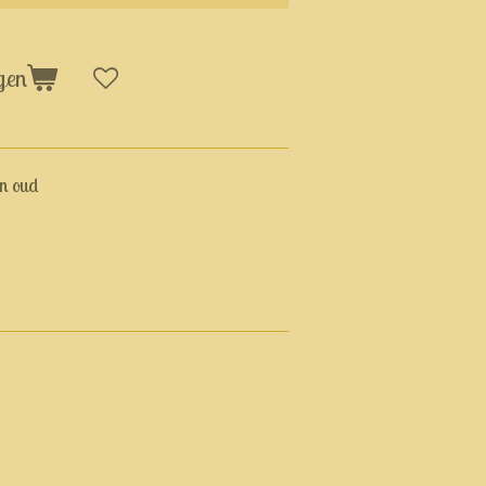
gen
en oud