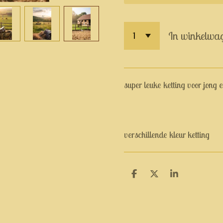
In winkelwa
super leuke ketting voor jong 
verschillende kleur ketting
D
D
S
e
e
h
l
e
a
e
l
r
n
e