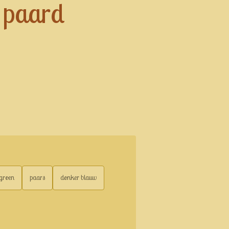
d paard
groen
paars
donker blauw