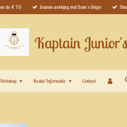
ven de € 75
Samen werking met Sam's Steps
Bin
Kaptain Junior'
Webshop
Bestel Informatie
Contact