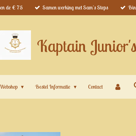
ven de € 75
Samen werking met Sam's Steps
Bin
Kaptain Junior'
Webshop
Bestel Informatie
Contact