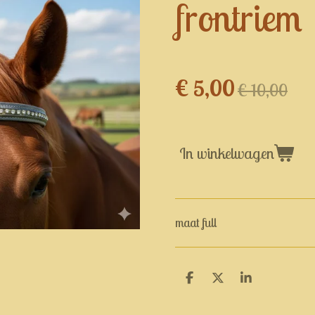
frontriem
€ 5,00
€ 10,00
In winkelwagen
maat full
D
D
S
e
e
h
l
e
a