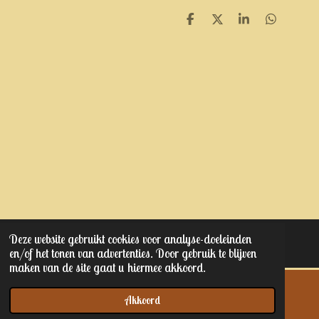
D
D
S
D
e
e
h
e
l
e
a
l
e
l
r
e
n
e
n
Deze website gebruikt cookies voor analyse-doeleinden
© 2023 - 2025 Kaptain junior's
en/of het tonen van advertenties. Door gebruik te blijven
maken van de site gaat u hiermee akkoord.
Akkoord
E-mailadres
Telefoonnummer
Kaart