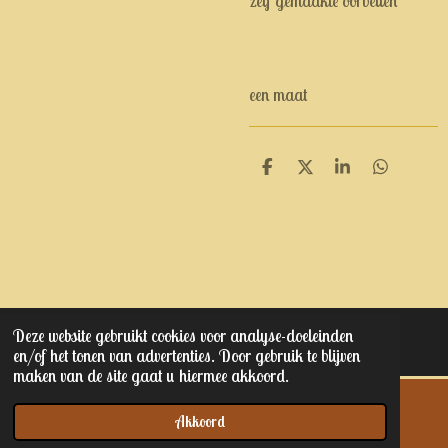
zelf gemaakte oorbellen
een maat
D
D
S
D
e
e
h
e
l
e
a
l
e
l
r
e
n
e
n
Deze website gebruikt cookies voor analyse-doeleinden
© 2023 - 2025 Kaptain junior's
en/of het tonen van advertenties. Door gebruik te blijven
maken van de site gaat u hiermee akkoord.
Akkoord
E-mailadres
Telefoonnummer
Kaart