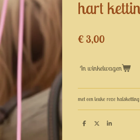
hart ketti
€ 3,00
In winkelwagen
met een leuke roze halsketting
D
D
S
e
e
h
l
e
a