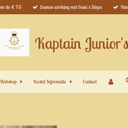
ven de € 75
Samen werking met Sam's Steps
Bin
Kaptain Junior'
Webshop
Bestel Informatie
Contact